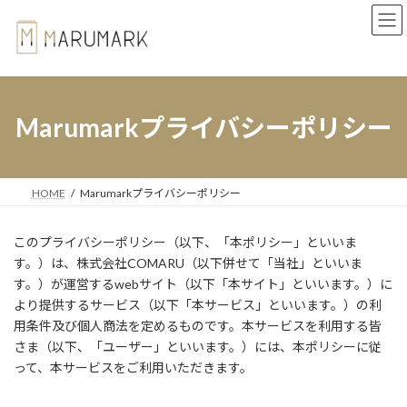
コ
ナ
ン
ビ
テ
ゲ
ン
ー
ツ
シ
へ
ョ
ス
ン
Marumarkプライバシーポリシー
キ
に
ッ
移
プ
動
HOME
Marumarkプライバシーポリシー
このプライバシーポリシー（以下、「本ポリシー」といいま
す。）は、株式会社COMARU（以下併せて「当社」といいま
す。）が運営するwebサイト（以下「本サイト」といいます。）に
より提供するサービス（以下「本サービス」といいます。）の利
用条件及び個人商法を定めるものです。本サービスを利用する皆
さま（以下、「ユーザー」といいます。）には、本ポリシーに従
って、本サービスをご利用いただきます。